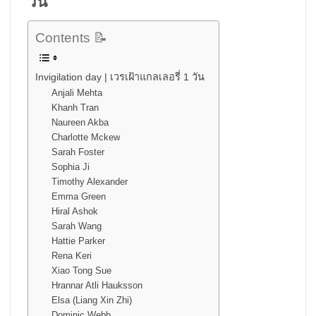
วัน
Contents 📝
Invigilation day | เวรเฝ้าแกลเลอรี่ 1 วัน
Anjali Mehta
Khanh Tran
Naureen Akba
Charlotte Mckew
Sarah Foster
Sophia Ji
Timothy Alexander
Emma Green
Hiral Ashok
Sarah Wang
Hattie Parker
Rena Keri
Xiao Tong Sue
Hrannar Atli Hauksson
Elsa (Liang Xin Zhi)
Dominic Webb