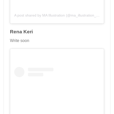
A post shared by MA Illustration (@ma_illustration_aub)
Rena Keri
Write soon