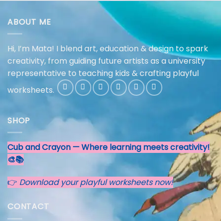
ABOUT ME
Hi, I’m Mata! I blend art, education & design to spark
creativity, from guiding future artists as a university
representative to teaching kids & crafting playful
worksheets.
SHOP
Cub and Crayon — Where learning meets creativity!
🎨📚
👉
Download your playful worksheets now!
CONTACT