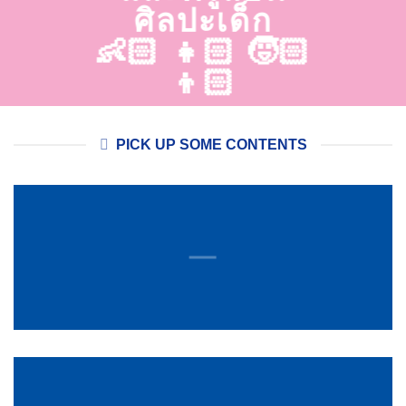
ศิลปะเด็ก
👶🏻 👧🏻 🧒🏻
👦🏻
PICK UP SOME CONTENTS