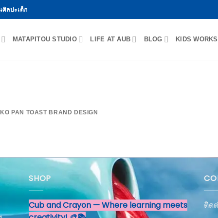
นศิลปะเด็ก
MATAPITOU STUDIO
LIFE AT AUB
BLOG
KIDS WORKS
KO PAN TOAST BRAND DESIGN
SHOP
CO
Cub and Crayon — Where learning meets
ติด
g
creativity! 🎨📚