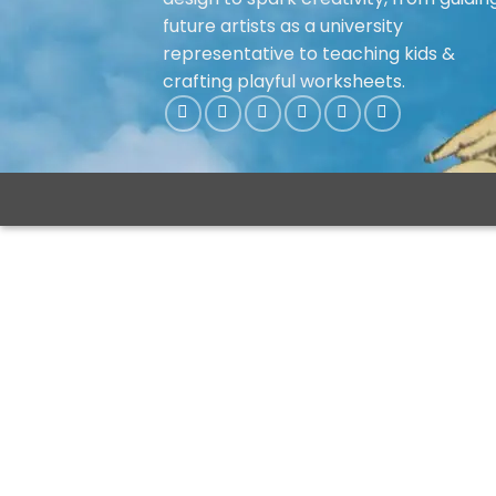
future artists as a university
representative to teaching kids &
crafting playful worksheets.