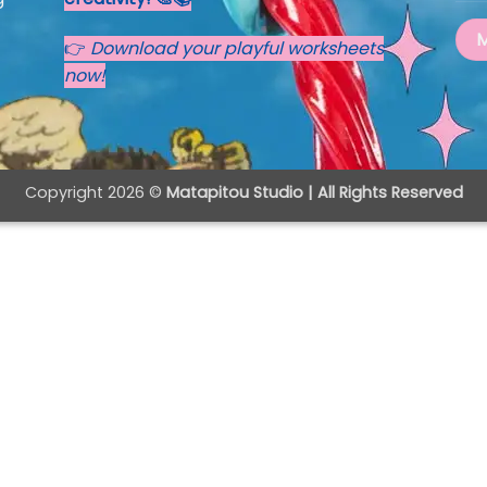
M
👉
Download your playful worksheets
now!
Copyright 2026 ©
Matapitou Studio | All Rights Reserved