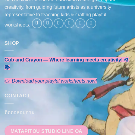
creativity, from guiding future artists as a university
representative to teaching kids & crafting playful
worksheets.
SHOP
Cub and Crayon — Where learning meets creativity! 🎨
📚
👉
Download your playful worksheets now!
CONTACT
ติดต่อสอบถาม
MATAPITOU STUDIO LINE OA